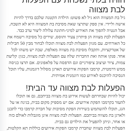
לבת מצווה
גיל בת המצווה הוא גיל לא פשוט: הילדה הקטנה שלכם בדרך להיות
אישה וליידי. אין ספק שתרצו שאת מסיבת בת המצווה היא לא תשכח,
אבל הנטיה להפוך את האירוע למיני-חתונה עלולה ליצור ערב כבד.
הפעלות לבת מצווה הן פיתרון צעיר ותוסס, שירים כל מסיבה וישמח את
כל האורחים. עם מגוון הפעלות לבת מצווה תוכלו לבחור מבין 50 חבילות
של אטרקציות, ותקבלו מסיבת בת מצווה מאלפת, שבה יש משהו לכל
אחד. פנקו אותה ואת החברות שלה עם הפעלות לבת מצווה, כגון: קליעת
צמות, ציור ועיצוב ציפורניים וגם הדפסה על פלאפונים. אם תרצו כניסה
ממש דרמטית, קרמבו הפקות אירועים תארגן מסלול דוגמנות, עליו תוכל
הנסיכה להיכנס לאירוע כמו דוגמנית אמיתית.
הפעלות לבת מצווה עד הבית!
יכול להיות שבחרתם לעשות אירוע בת מצווה בביתכם, גם אז תוכלו
להעזר בקרמבו הפקת אירועים. אם יש מספיק מקום בבית, בגינה או על
הגג, תוכלו להשתמש בשירות הפקת מסיבות של חברת קרמבו כדי לתכנן
ולארגן בת מצווה בביתכם. הפעלות לבת מצווה אינן מוגבלות לאולם כזה
או אחר, וניתן להפעיל את הילדים גם בבית.
הפעלות לבת מצווה שחברת קרמבו הפקות אירועים כוללות תא הקלטות,