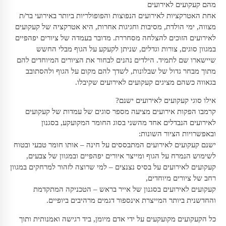
מהם קעקועים לאירועים
אחת האטרקציות לאירועים הנפוצות והפופולריות ביותר באירועי בר/ת
מצווה, ימי הולדת, מסיבות וחגיגות אחרות, היא אטרקציה של קעקועים
לאירועים הזוכים להצלחה מסחררת. מדובר בעמדה של ציורים יפהפיים
במגוון סוגים, צורות וגדלים, שניתן לקעקע על הגוף מבלי החשש
שיישארו שם לתמיד. הילדים נהנים לבחור את הציורים המיוחדים להם
מתוך מבחר גדול של שבלונות, לשדך להם מקום על הגוף ולהסתובב
בגאווה כשהם מציגים קעקועים לאירועים שקיבלו.
אילו סוגי קעקועים לאירועים ישנם?
קרמבו הפקות אירועים מציעה מספר סוגים של עמדות של קעקועים
לאירועים הנבדלים אחד מהשני בסוג החומר המקועקע, בסגנון
ובאפשרויות הציור השונות:
ישנם קעקועים לאירועים המתבססים על חינה – אותו חומר טבעי ובטוח
לשימוש הנמרח על הגוף ומייצר איורים יפהפיים ובמגוון של צבעים,
קעקועים לאירועים על בסיס נצנצים – למי שרוצה לזהור למרחקים במגוון
רחב של ציורים מיוחדים,
קעקועים לאירועים בסגנון של אייר בראש – הטכניקה המתקדמת
והחדשנית ביותר המייצרת אינספור דגמים מרהיבים ביופיים.
כל הקעקועים מקועקעים על ידי אדם מיומן, ביד רגישה ואמנותית ותוך