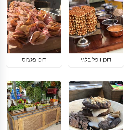
דוכן וופל בלגי
דוכן נאצ'וס