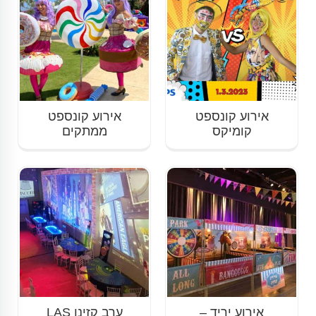
אירוע קונספט
אירוע קונספט
קומיקס
ממתקים
אירוע יריד –
ערב קזינו LAS