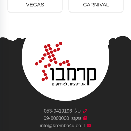
VEGAS
CARNIVAL
טל: 053-9419196
פקס: 09-8003000
info@krembo4u.co.il