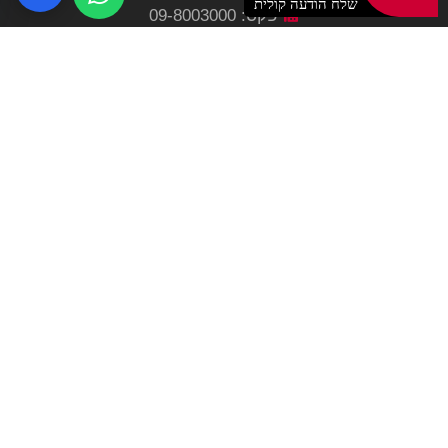
פקס: 09-8003000
info@krembo4u.co.il
שעות פתיחה
א – ה 22:30 – 9:00
ו 16:30 – 9:00
אטרקציות לאירועים
משחקי וידאו וירטואלים
אטרקציות לבר מצווה
מתקנים מתנפחים
מכונות משחק
ציוד למכירה
אטרקציות לבת מצווה
דוכני מזון
כניסה לבת מצווה
מזכרות לבר מצווה
לימוזינה לבת מצווה
מתנפחים לבר מצווה
הפקת בת מצווה
הפקות אירועים
בר ממתקים לבת מצווה
הפקת בר מצווה